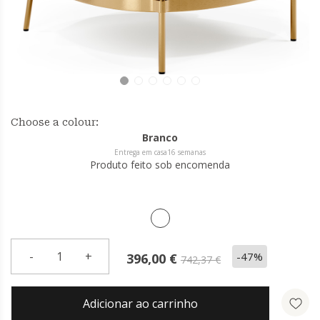
Choose a colour:
Branco
Entrega em casa16 semanas
Produto feito sob encomenda
-
1
+
-47%
396,00 €
742,37 €
Adicionar ao carrinho