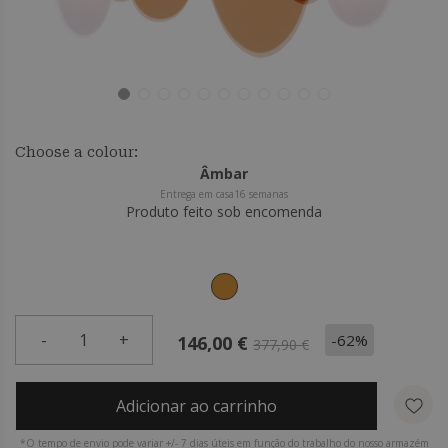
Choose a colour:
Âmbar
Entrega em casa16 semanas
Produto feito sob encomenda
-
1
+
-62%
146,00 €
377,90 €
Adicionar ao carrinho
*O tempo de envio pode variar +/- 7 dias úteis em função do trabalho do nosso armazém