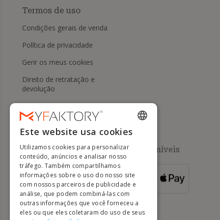
Termos de uso
Condições gerais de venda
Política de privacidade
Gerir os meus cookies
Direito de retratação e
devolução
Ajuda
Este website usa cookies
ENGLISH
Utilizamos cookies para personalizar
Métodos de pagamento disponíveis
FRENCH
conteúdo, anúncios e analisar nosso
tráfego. Também compartilhamos
DUTCH
informações sobre o uso do nosso site
PARA
ENCOMENDAS
GERMAN
com nossos parceiros de publicidade e
SUPERIORES A
500 EUROS
análise, que podem combiná-las com
ITALIAN
outras informações que você forneceu a
eles ou que eles coletaram do uso de seus
PORTUGUESE