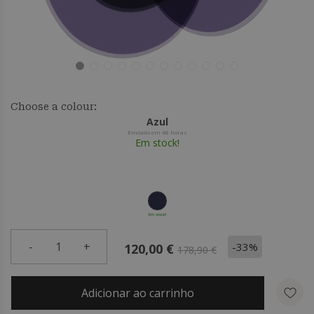
Choose a colour:
Azul
Enviado em 48 horas
Em stock!
Em stock!
-
1
+
-33%
120,00 €
178,90 €
Adicionar ao carrinho