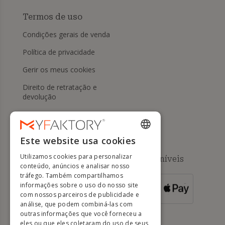
Termos de uso
Condições gerais de venda
Política de privacidade
Gerir os meus cookies
Direito de retratação e
devolução
Ajuda
Este website usa cookies
ENGLISH
Utilizamos cookies para personalizar
Métodos de pagamento disponíveis
FRENCH
conteúdo, anúncios e analisar nosso
tráfego. Também compartilhamos
DUTCH
informações sobre o uso do nosso site
PARA
ENCOMENDAS
GERMAN
com nossos parceiros de publicidade e
SUPERIORES A
500 EUROS
análise, que podem combiná-las com
ITALIAN
outras informações que você forneceu a
eles ou que eles coletaram do uso de seus