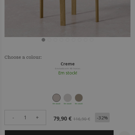
Choose a colour:
Creme
Enviado em 48 horas
Em stock!
Em stock!
Em stock!
Em stock!
-
1
+
-32%
79,90 €
116,90 €