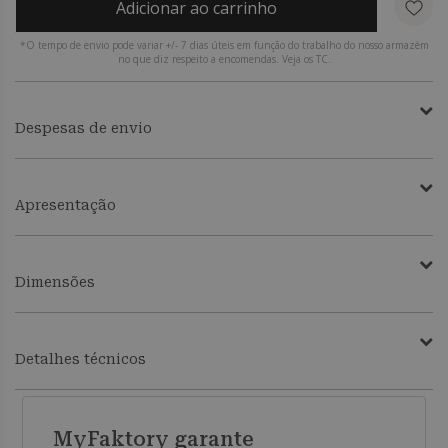
Adicionar ao carrinho
*O tempo de envio pode variar +/- 7 dias úteis em função do trabalho do nosso armazém
no que diz respeito a encomendas. Veja os TC.
Despesas de envio
Apresentação
Dimensões
Detalhes técnicos
MyFaktory garante