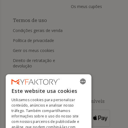
Os meus cupões
Termos de uso
Condições gerais de venda
Política de privacidade
Gerir os meus cookies
Direito de retratação e
devolução
Ajuda
Este website usa cookies
ENGLISH
Utilizamos cookies para personalizar
Métodos de pagamento disponíveis
FRENCH
conteúdo, anúncios e analisar nosso
tráfego. Também compartilhamos
DUTCH
informações sobre o uso do nosso site
PARA
ENCOMENDAS
GERMAN
com nossos parceiros de publicidade e
SUPERIORES A
500 EUROS
análise, que podem combiná-las com