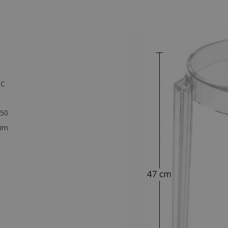
PC
50
im