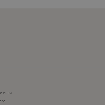
de venda
dade