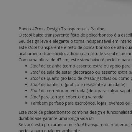
Banco 47cm - Design Transparente - Pauline
O
stool
baixo transparente feito de policarbonato é a esc
Seu design leve e elegante o torna indispensável em inter
Este
stool
transparente é feito de policarbonato de alta qua
acabamento translúcido, adiciona amplitude visual e lumin
Com uma altura de 47 cm, este
stool
baixo é perfeito para
Stool
de cozinha (como assento extra ou apoio para
Stool
de sala de estar (decoração ou assento extra p
Stool
de quarto (ao lado de
dressing tables
ou como p
Stool
de banheiro (prático e resistente à umidade)
Stool
de corredor ou entrada (ideal para calçar sapa
Stool
para terraço coberto ou varanda
Também perfeito para escritórios, lojas, eventos ou
Este
stool
de policarbonato combina design e funcionalid
durabilidade garante uma longa vida útil.
Se você está procurando um
stool
transparente moderno,
perfeita para qualquer ambiente.