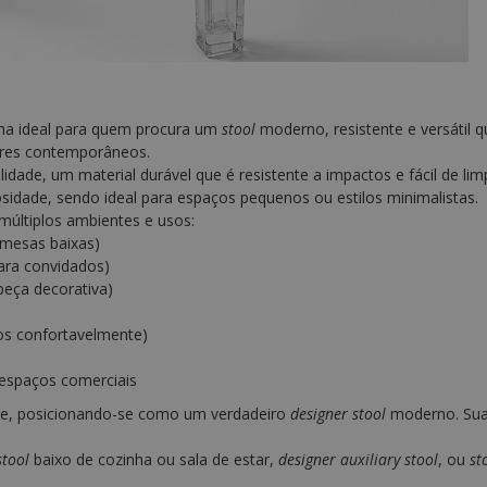
olha ideal para quem procura um
stool
moderno, resistente e versátil q
iores contemporâneos.
lidade, um material durável que é resistente a impactos e fácil de li
osidade, sendo ideal para espaços pequenos ou estilos minimalistas.
 múltiplos ambientes e usos:
 mesas baixas)
ara convidados)
eça decorativa)
tos confortavelmente)
 espaços comerciais
ade, posicionando-se como um verdadeiro
designer stool
moderno. Sua 
stool
baixo de cozinha ou sala de estar,
designer auxiliary stool
, ou
st