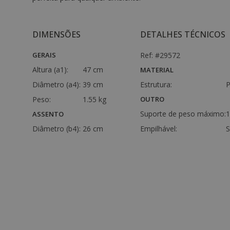
DIMENSÕES
DETALHES TÉCNICOS
GERAIS
Ref: #29572
Altura (a1):
47 cm
MATERIAL
Diâmetro (a4):
39 cm
Estrutura:
Peso:
1.55 kg
OUTRO
Suporte de peso máximo:
1
ASSENTO
Diâmetro (b4):
26 cm
Empilhável:
S