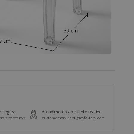
e segura
Atendimento ao cliente reativo
res parceiros
customerservicept@myfaktory.com