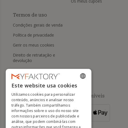
Os meus cupões
Termos de uso
Condições gerais de venda
Política de privacidade
Gerir os meus cookies
Direito de retratação e
devolução
Ajuda
Este website usa cookies
ENGLISH
Utilizamos cookies para personalizar
Métodos de pagamento disponíveis
FRENCH
conteúdo, anúncios e analisar nosso
tráfego. Também compartilhamos
DUTCH
informações sobre o uso do nosso site
PARA
ENCOMENDAS
GERMAN
com nossos parceiros de publicidade e
SUPERIORES A
500 EUROS
análise, que podem combiná-las com
ITALIAN
outras informações que você forneceu a