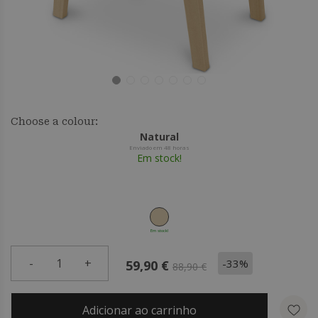
Choose a colour:
Natural
Enviado em 48 horas
Em stock!
Em stock!
-
1
+
-33%
59,90 €
88,90 €
Adicionar ao carrinho