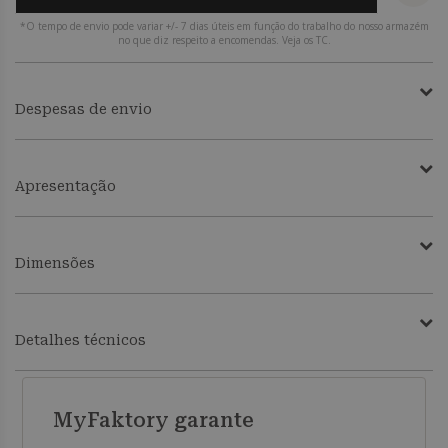
*O tempo de envio pode variar +/- 7 dias úteis em função do trabalho do nosso armazém
no que diz respeito a encomendas. Veja os TC.
Despesas de envio
Apresentação
Dimensões
Detalhes técnicos
MyFaktory garante