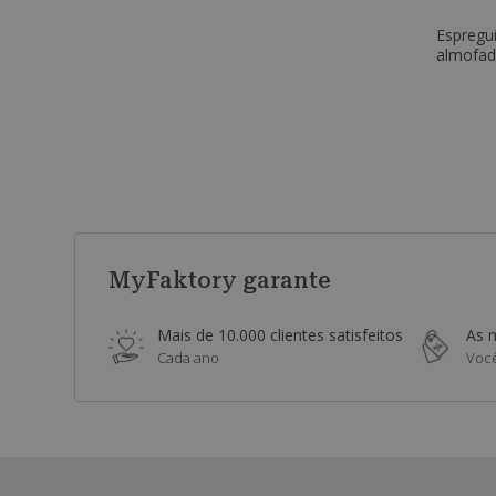
Espregu
almofad
MyFaktory garante
Mais de 10.000 clientes satisfeitos
As 
Cada ano
Você