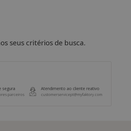
 seus critérios de busca.
e segura
Atendimento ao cliente reativo
res parceiros
customerservicept@myfaktory.com