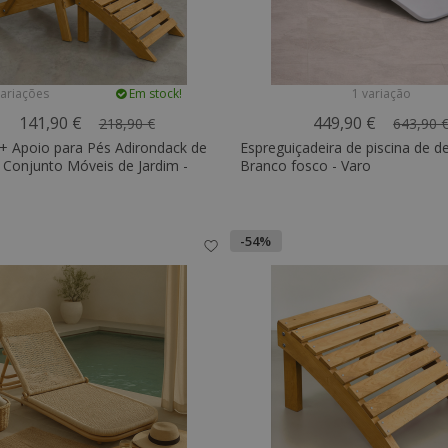
variações
Em stock!
1 variação
141,90 €
449,90 €
218,90 €
643,90 
 + Apoio para Pés Adirondack de
Espreguiçadeira de piscina de de
 Conjunto Móveis de Jardim -
Branco fosco - Varo
-54%