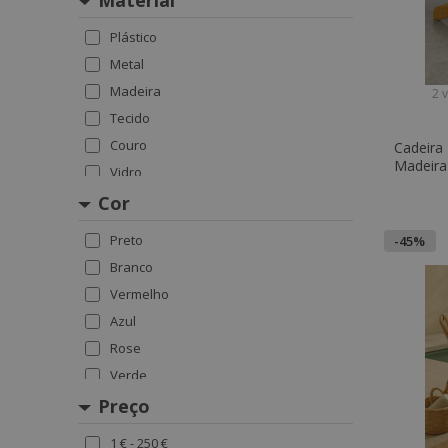
Material
Plástico
Metal
Madeira
2 
Tecido
Couro
Cadeira
Madeira
Vidro
Anela
Cor
Preto
-45%
Branco
Vermelho
Azul
Rose
Verde
Amarelo
Preço
Castanho
1 € - 250 €