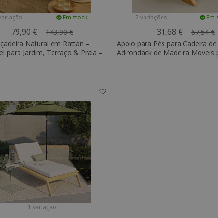
variação
Em stock!
2 variações
Em s
79,90 €
31,68 €
143,90 €
67,54 €
çadeira Natural em Rattan –
Apoio para Pés para Cadeira de
el para Jardim, Terraço & Praia –
Adirondack de Madeira Móveis 
exterior - Anela
1 variação