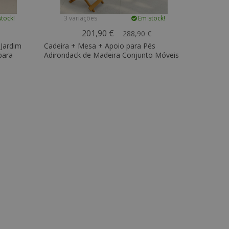
tock!
3 variações
Em stock!
201,90 €
288,90 €
 Jardim
Cadeira + Mesa + Apoio para Pés
para
Adirondack de Madeira Conjunto Móveis
de Jardim - Anela