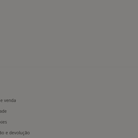
de venda
dade
kies
ção e devolução