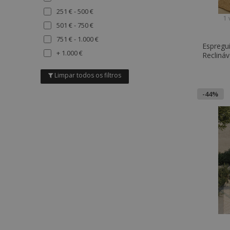
Cinzento
251 € - 500 €
Roxo
1 
501 € - 750 €
Laranja
751 € - 1.000 €
Multicolor
Espregui
+ 1.000 €
Reclináv
Manra
Limpar todos os filtros
-44%