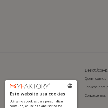
Descubra-n
Quem somos
Serviços para p
Este website usa cookies
Contacte-nos
ENGLISH
Utilizamos cookies para personalizar
FRENCH
conteúdo, anúncios e analisar nosso