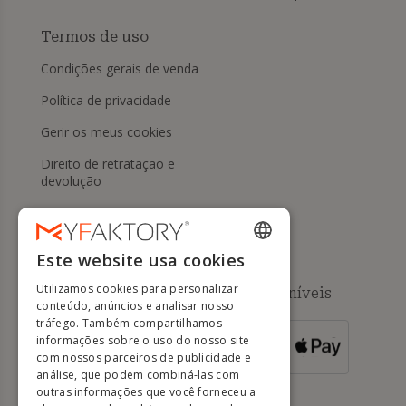
Termos de uso
Condições gerais de venda
Política de privacidade
Gerir os meus cookies
Direito de retratação e
devolução
Ajuda
Este website usa cookies
ENGLISH
Utilizamos cookies para personalizar
Métodos de pagamento disponíveis
FRENCH
conteúdo, anúncios e analisar nosso
tráfego. Também compartilhamos
DUTCH
informações sobre o uso do nosso site
PARA
ENCOMENDAS
GERMAN
com nossos parceiros de publicidade e
SUPERIORES A
500 EUROS
análise, que podem combiná-las com
ITALIAN
outras informações que você forneceu a