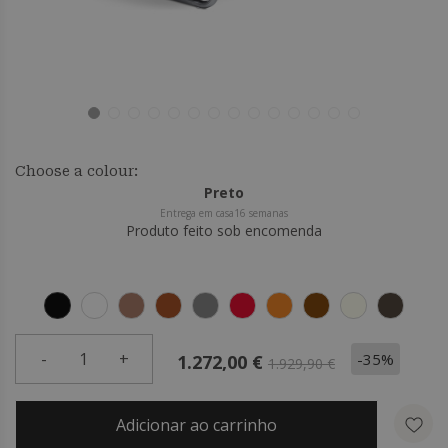
Choose a colour:
Preto
Entrega em casa16 semanas
Produto feito sob encomenda
-
1
+
-35%
1.272,00 €
1.929,90 €
Adicionar ao carrinho