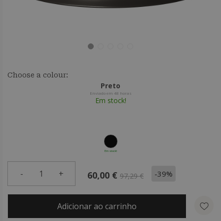
Choose a colour:
Preto
Enviado em 48 horas
Em stock!
Em stock!
-
1
+
-39%
60,00 €
97,29 €
Adicionar ao carrinho