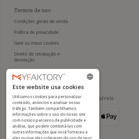
Termos de uso
Condições gerais de venda
Política de privacidade
Gerir os meus cookies
Direito de retratação e
devolução
Ajuda
Este website usa cookies
ENGLISH
Utilizamos cookies para personalizar
Métodos de pagamento disponíveis
FRENCH
conteúdo, anúncios e analisar nosso
tráfego. Também compartilhamos
DUTCH
informações sobre o uso do nosso site
PARA
ENCOMENDAS
GERMAN
com nossos parceiros de publicidade e
SUPERIORES A
500 EUROS
análise, que podem combiná-las com
ITALIAN
outras informações que você forneceu a
eles ou que eles coletaram do uso de seus