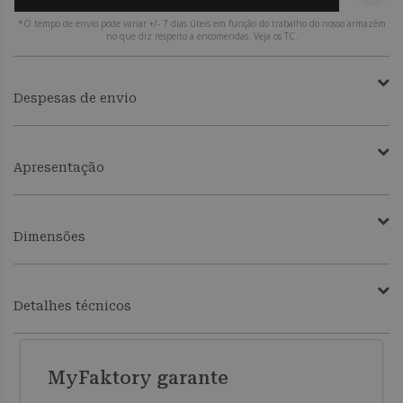
*O tempo de envio pode variar +/- 7 dias úteis em função do trabalho do nosso armazém
no que diz respeito a encomendas. Veja os TC.
Despesas de envio
Apresentação
Dimensões
Detalhes técnicos
MyFaktory garante