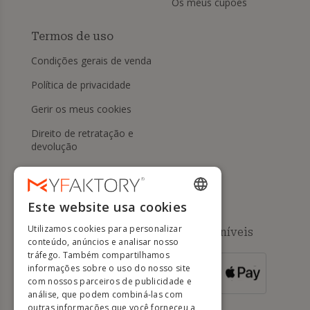
Os meus cupões
Termos de uso
Condições gerais de venda
Política de privacidade
Gerir os meus cookies
Direito de retratação e
devolução
Ajuda
Este website usa cookies
ENGLISH
Utilizamos cookies para personalizar
Métodos de pagamento disponíveis
FRENCH
conteúdo, anúncios e analisar nosso
tráfego. Também compartilhamos
DUTCH
informações sobre o uso do nosso site
PARA
ENCOMENDAS
GERMAN
com nossos parceiros de publicidade e
SUPERIORES A
500 EUROS
análise, que podem combiná-las com
ITALIAN
outras informações que você forneceu a