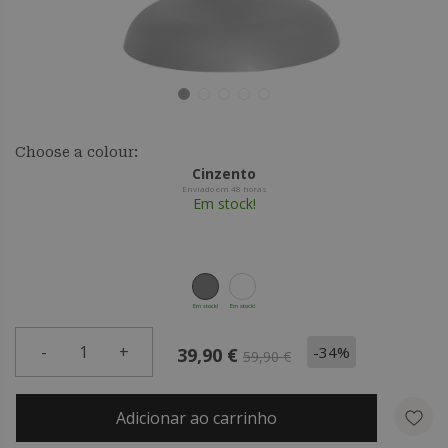
Choose a colour:
Cinzento
Enviado em 48 horas
Em stock!
Em stock!
Em stock!
-
1
+
-34%
39,90 €
59,90 €
Adicionar ao carrinho