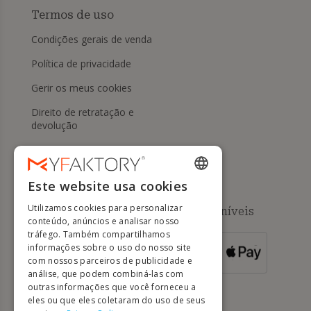
Termos de uso
Condições gerais de venda
Política de privacidade
Gerir os meus cookies
Direito de retratação e
devolução
Ajuda
Este website usa cookies
ENGLISH
Utilizamos cookies para personalizar
Métodos de pagamento disponíveis
FRENCH
conteúdo, anúncios e analisar nosso
tráfego. Também compartilhamos
DUTCH
informações sobre o uso do nosso site
PARA
ENCOMENDAS
GERMAN
com nossos parceiros de publicidade e
SUPERIORES A
500 EUROS
análise, que podem combiná-las com
ITALIAN
outras informações que você forneceu a
eles ou que eles coletaram do uso de seus
PORTUGUESE