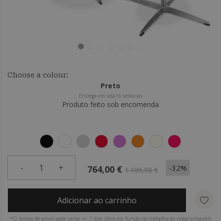
Choose a colour:
Preto
Entrega em casa16 semanas
Produto feito sob encomenda
-
1
+
-32%
764,00 €
1.109,90 €
Adicionar ao carrinho
*O tempo de envio pode variar +/- 7 dias úteis em função do trabalho do nosso armazém