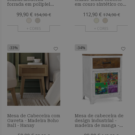
forrada em polipiel
em couro sintético com
com 2 gavetas e pés de
3 gavetas e pernas de
99,90 €
112,90 €
madeira natural - Barel
madeira natural - Barel
154,90 €
174,90 €
+ CORES
+ CORES
-33%
-34%
Mesa de Cabeceira com
Mesa de cabeceira de
Gaveta - Madeira Boho
design industrial -
Bali - Hanay
madeira de manga -
Camile